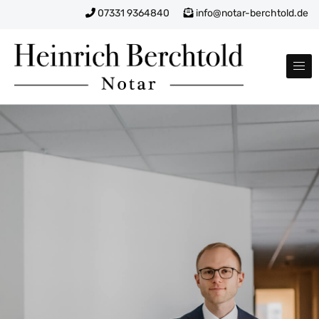
Skip to content
07331 9364840
info@notar-berchtold.de
Notar
Heinrich Berchtold